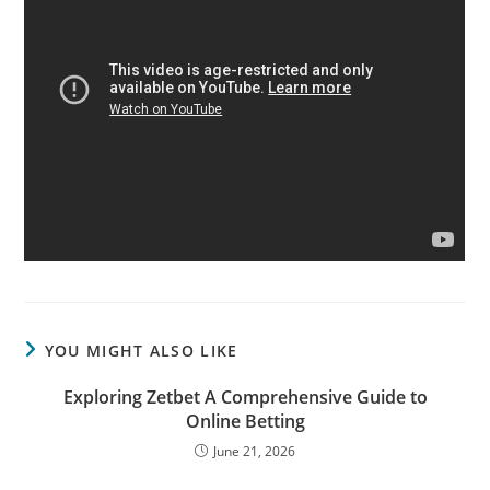
YOU MIGHT ALSO LIKE
Exploring Zetbet A Comprehensive Guide to
Online Betting
June 21, 2026