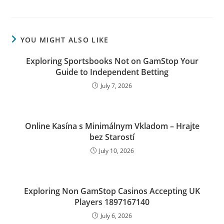
YOU MIGHT ALSO LIKE
Exploring Sportsbooks Not on GamStop Your
Guide to Independent Betting
July 7, 2026
Online Kasína s Minimálnym Vkladom – Hrajte
bez Starostí
July 10, 2026
Exploring Non GamStop Casinos Accepting UK
Players 1897167140
July 6, 2026