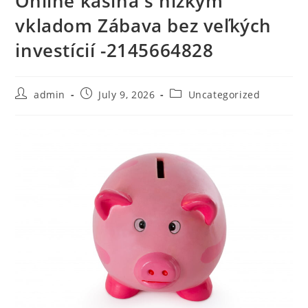
Online kasína s nízkym
vkladom Zábava bez veľkých
investícií -2145664828
Post
Post
Post
admin
July 9, 2026
Uncategorized
author:
published:
category: