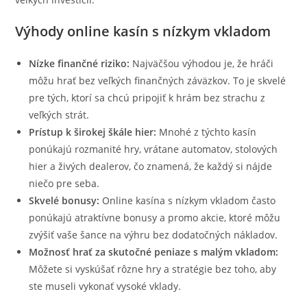
Výhody online kasín s nízkym vkladom
Nízke finančné riziko:
Najväčšou výhodou je, že hráči
môžu hrať bez veľkých finančných záväzkov. To je skvelé
pre tých, ktorí sa chcú pripojiť k hrám bez strachu z
veľkých strát.
Prístup k širokej škále hier:
Mnohé z týchto kasín
ponúkajú rozmanité hry, vrátane automatov, stolových
hier a živých dealerov, čo znamená, že každý si nájde
niečo pre seba.
Skvelé bonusy:
Online kasína s nízkym vkladom často
ponúkajú atraktívne bonusy a promo akcie, ktoré môžu
zvýšiť vaše šance na výhru bez dodatočných nákladov.
Možnosť hrať za skutočné peniaze s malým vkladom:
Môžete si vyskúšať rôzne hry a stratégie bez toho, aby
ste museli vykonať vysoké vklady.