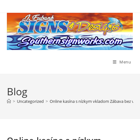
Skip
to
content
Menu
Blog
>
Uncategorized
>
Online kasína s nízkym vkladom Zábava bez veľký