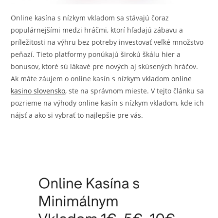
Online kasína s nízkym vkladom sa stávajú čoraz
populárnejšími medzi hráčmi, ktorí hľadajú zábavu a
príležitosti na výhru bez potreby investovať veľké množstvo
peňazí. Tieto platformy ponúkajú širokú škálu hier a
bonusov, ktoré sú lákavé pre nových aj skúsených hráčov.
Ak máte záujem o online kasín s nízkym vkladom
online
kasino slovensko
, ste na správnom mieste. V tejto článku sa
pozrieme na výhody online kasín s nízkym vkladom, kde ich
nájsť a ako si vybrať to najlepšie pre vás.