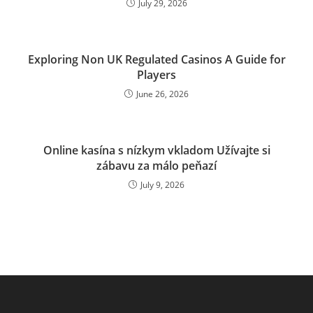
July 29, 2026
Exploring Non UK Regulated Casinos A Guide for
Players
June 26, 2026
Online kasína s nízkym vkladom Užívajte si
zábavu za málo peňazí
July 9, 2026