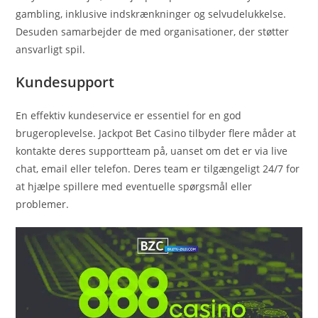
gambling, inklusive indskrænkninger og selvudelukkelse.
Desuden samarbejder de med organisationer, der støtter
ansvarligt spil.
Kundesupport
En effektiv kundeservice er essentiel for en god
brugeroplevelse. Jackpot Bet Casino tilbyder flere måder at
kontakte deres supportteam på, uanset om det er via live
chat, email eller telefon. Deres team er tilgængeligt 24/7 for
at hjælpe spillere med eventuelle spørgsmål eller
problemer.