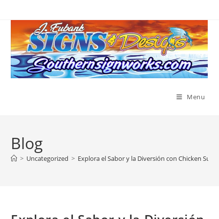
Skip
to
content
Menu
Blog
>
Uncategorized
>
Explora el Sabor y la Diversión con Chicken Subw