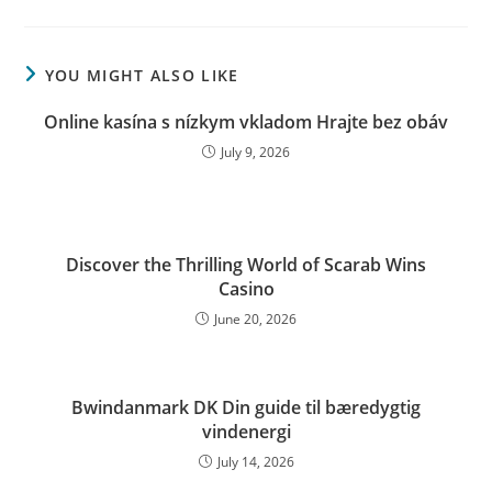
YOU MIGHT ALSO LIKE
Online kasína s nízkym vkladom Hrajte bez obáv
July 9, 2026
Discover the Thrilling World of Scarab Wins
Casino
June 20, 2026
Bwindanmark DK Din guide til bæredygtig
vindenergi
July 14, 2026