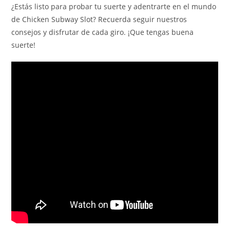
¿Estás listo para probar tu suerte y adentrarte en el mundo
de Chicken Subway Slot? Recuerda seguir nuestros
consejos y disfrutar de cada giro. ¡Que tengas buena
suerte!