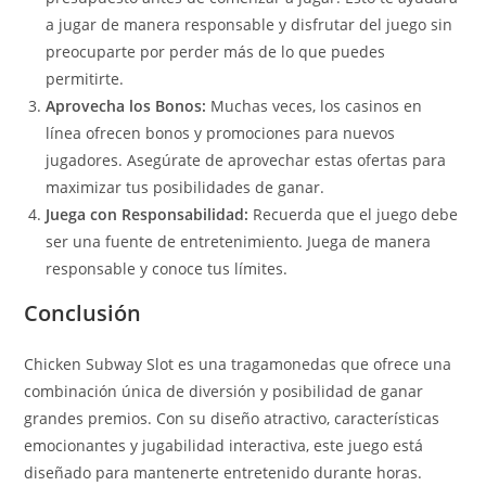
a jugar de manera responsable y disfrutar del juego sin
preocuparte por perder más de lo que puedes
permitirte.
Aprovecha los Bonos:
Muchas veces, los casinos en
línea ofrecen bonos y promociones para nuevos
jugadores. Asegúrate de aprovechar estas ofertas para
maximizar tus posibilidades de ganar.
Juega con Responsabilidad:
Recuerda que el juego debe
ser una fuente de entretenimiento. Juega de manera
responsable y conoce tus límites.
Conclusión
Chicken Subway Slot es una tragamonedas que ofrece una
combinación única de diversión y posibilidad de ganar
grandes premios. Con su diseño atractivo, características
emocionantes y jugabilidad interactiva, este juego está
diseñado para mantenerte entretenido durante horas.