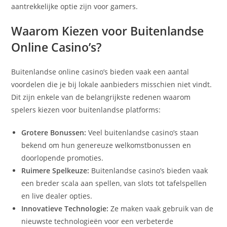
aantrekkelijke optie zijn voor gamers.
Waarom Kiezen voor Buitenlandse
Online Casino’s?
Buitenlandse online casino’s bieden vaak een aantal
voordelen die je bij lokale aanbieders misschien niet vindt.
Dit zijn enkele van de belangrijkste redenen waarom
spelers kiezen voor buitenlandse platforms:
Grotere Bonussen:
Veel buitenlandse casino’s staan
bekend om hun genereuze welkomstbonussen en
doorlopende promoties.
Ruimere Spelkeuze:
Buitenlandse casino’s bieden vaak
een breder scala aan spellen, van slots tot tafelspellen
en live dealer opties.
Innovatieve Technologie:
Ze maken vaak gebruik van de
nieuwste technologieën voor een verbeterde