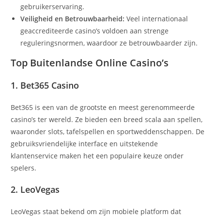
gebruikerservaring.
Veiligheid en Betrouwbaarheid:
Veel internationaal
geaccrediteerde casino’s voldoen aan strenge
reguleringsnormen, waardoor ze betrouwbaarder zijn.
Top Buitenlandse Online Casino’s
1. Bet365 Casino
Bet365 is een van de grootste en meest gerenommeerde
casino’s ter wereld. Ze bieden een breed scala aan spellen,
waaronder slots, tafelspellen en sportweddenschappen. De
gebruiksvriendelijke interface en uitstekende
klantenservice maken het een populaire keuze onder
spelers.
2. LeoVegas
LeoVegas staat bekend om zijn mobiele platform dat