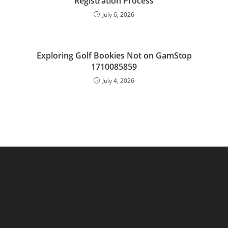
Registration Process
July 6, 2026
Exploring Golf Bookies Not on GamStop
1710085859
July 4, 2026