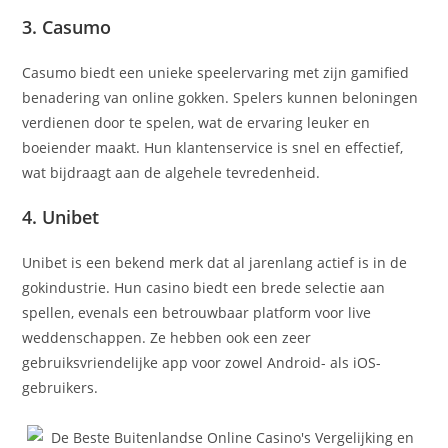
3. Casumo
Casumo biedt een unieke speelervaring met zijn gamified
benadering van online gokken. Spelers kunnen beloningen
verdienen door te spelen, wat de ervaring leuker en
boeiender maakt. Hun klantenservice is snel en effectief,
wat bijdraagt aan de algehele tevredenheid.
4. Unibet
Unibet is een bekend merk dat al jarenlang actief is in de
gokindustrie. Hun casino biedt een brede selectie aan
spellen, evenals een betrouwbaar platform voor live
weddenschappen. Ze hebben ook een zeer
gebruiksvriendelijke app voor zowel Android- als iOS-
gebruikers.