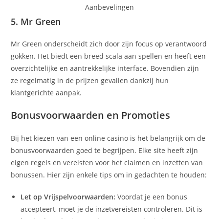
5. Mr Green
Mr Green onderscheidt zich door zijn focus op verantwoord
gokken. Het biedt een breed scala aan spellen en heeft een
overzichtelijke en aantrekkelijke interface. Bovendien zijn
ze regelmatig in de prijzen gevallen dankzij hun
klantgerichte aanpak.
Bonusvoorwaarden en Promoties
Bij het kiezen van een online casino is het belangrijk om de
bonusvoorwaarden goed te begrijpen. Elke site heeft zijn
eigen regels en vereisten voor het claimen en inzetten van
bonussen. Hier zijn enkele tips om in gedachten te houden:
Let op Vrijspelvoorwaarden:
Voordat je een bonus
accepteert, moet je de inzetvereisten controleren. Dit is