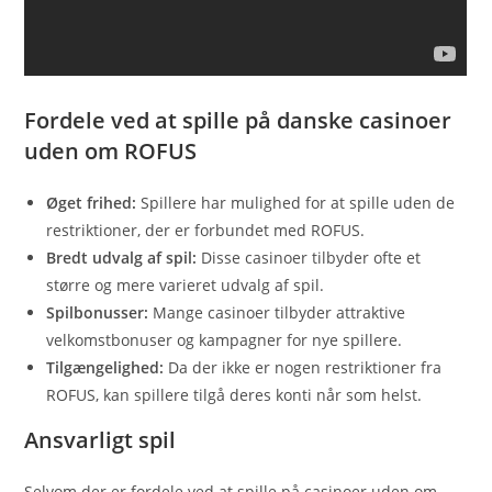
Fordele ved at spille på danske casinoer
uden om ROFUS
Øget frihed:
Spillere har mulighed for at spille uden de
restriktioner, der er forbundet med ROFUS.
Bredt udvalg af spil:
Disse casinoer tilbyder ofte et
større og mere varieret udvalg af spil.
Spilbonusser:
Mange casinoer tilbyder attraktive
velkomstbonuser og kampagner for nye spillere.
Tilgængelighed:
Da der ikke er nogen restriktioner fra
ROFUS, kan spillere tilgå deres konti når som helst.
Ansvarligt spil
Selvom der er fordele ved at spille på casinoer uden om