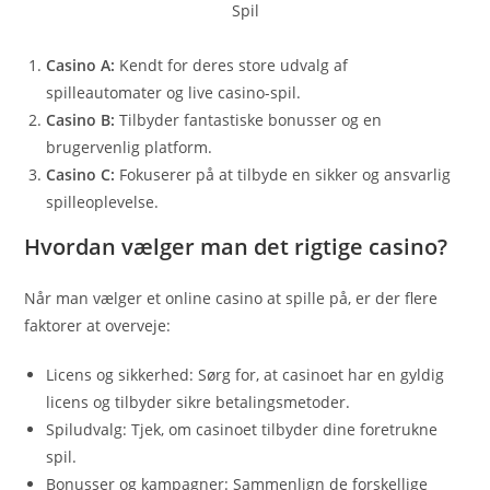
Casino A:
Kendt for deres store udvalg af
spilleautomater og live casino-spil.
Casino B:
Tilbyder fantastiske bonusser og en
brugervenlig platform.
Casino C:
Fokuserer på at tilbyde en sikker og ansvarlig
spilleoplevelse.
Hvordan vælger man det rigtige casino?
Når man vælger et online casino at spille på, er der flere
faktorer at overveje:
Licens og sikkerhed: Sørg for, at casinoet har en gyldig
licens og tilbyder sikre betalingsmetoder.
Spiludvalg: Tjek, om casinoet tilbyder dine foretrukne
spil.
Bonusser og kampagner: Sammenlign de forskellige