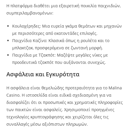
Η πλατφόρμα διαθέτει μια εξαιρετική ποικιλία παιχνιδιών,
συμπεριλαμβανομένων:
Κουλοχέρηδες: Μια ευρεία γκάμα θεμάτων και μηχανών
με περισσότερες από εκατοντάδες επιλογές.
Παιχνίδια Καζίνο: Κλασικά όπως η ρουλέτα και το
μπλακτζακ, προσφερόμενα σε ζωντανή μορφή.
Παιχνίδια με Τζακπότ: Μαζέψτε μεγάλες νίκες με
προοδευτικά τζακπότ που αυξάνονται συνεχώς.
Ασφάλεια και Εγκυρότητα
Η ασφάλεια είναι θεμελιώδης προτεραιότητα για το Malina
Casino. Η ιστοσελίδα είναι ειδικά σχεδιασμένη για να
διασφαλίζει ότι οι προσωπικές και χρηματικές πληροφορίες
των παικτών είναι ασφαλείς. Χρησιμοποιεί προηγμένες
τεχνολογίες κρυπτογράφησης και χειρίζεται όλες τις
συναλλαγές μέσω αξιόπιστων πληρωμών.