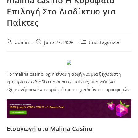
malina casino Η Κορυφαία
Επιλογή Στο Διαδίκτυο για
Παίκτες
Post
Post
Post
admin
June 28, 2026
Uncategorized
author:
published:
category:
Το
“malina casino login
είναι η αρχή για μια ξεχωριστή
εμπειρία στο διαδίκτυο όπου οι παίκτες μπορούν να
εξερευνήσουν ένα ευρύ φάσμα παιχνιδιών και προσφορών.
Εισαγωγή στο Malina Casino