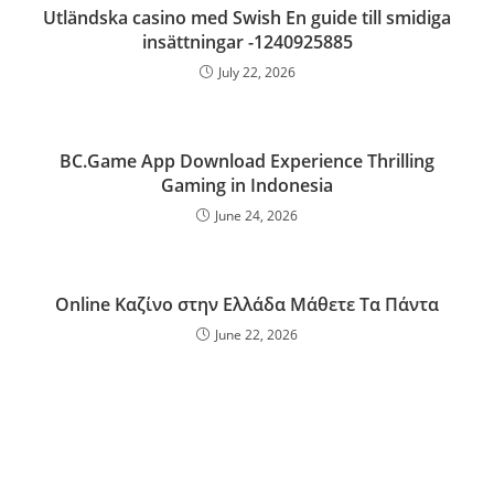
Utländska casino med Swish En guide till smidiga
insättningar -1240925885
July 22, 2026
BC.Game App Download Experience Thrilling
Gaming in Indonesia
June 24, 2026
Online Καζίνο στην Ελλάδα Μάθετε Τα Πάντα
June 22, 2026